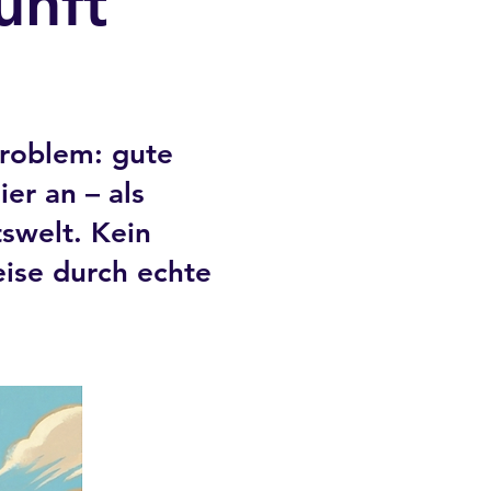
unft
roblem: gute
er an – als
swelt. Kein
eise durch echte