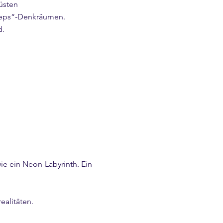
wüsten
Steps“-Denkräumen.
d.
ie ein Neon-Labyrinth. Ein
ealitäten.