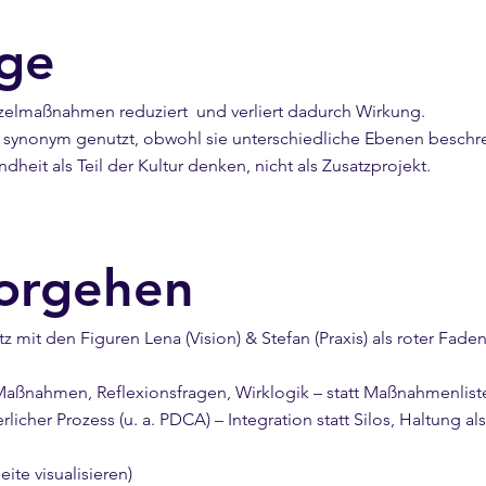
ge
inzelmaßnahmen reduziert und verliert dadurch Wirkung.
 synonym genutzt, obwohl sie unterschiedliche Ebenen beschrei
dheit als Teil der Kultur denken, nicht als Zusatzprojekt.
orgehen
tz mit den Figuren Lena (Vision) & Stefan (Praxis) als roter Fade
Maßnahmen, Reflexionsfragen, Wirklogik – statt Maßnahmenlist
rlicher Prozess (u. a. PDCA) – Integration statt Silos, Haltung a
ite visualisieren)