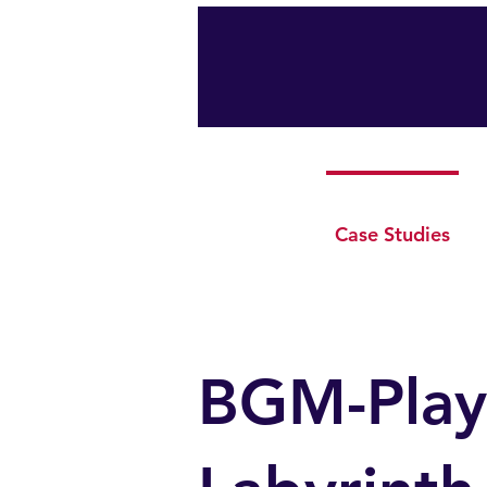
Start
Case Studies
BGM-Play