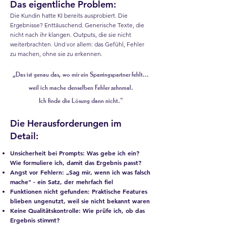
Das eigentliche Problem:
Die Kundin hatte KI bereits ausprobiert. Die
Ergebnisse? Enttäuschend. Generische Texte, die
nicht nach ihr klangen. Outputs, die sie nicht
weiterbrachten. Und vor allem: das Gefühl, Fehler
zu machen, ohne sie zu erkennen.
„Das ist genau das, wo mir ein Sparringspartner fehlt...
weil ich mache denselben Fehler zehnmal.
Ich finde die Lösung dann nicht."
Die Herausforderungen im
Detail:
Unsicherheit bei Prompts:
Was gebe ich ein?
Wie formuliere ich, damit das Ergebnis passt?
Angst vor Fehlern
: „Sag mir, wenn ich was falsch
mache" - ein Satz, der mehrfach fiel
Funktionen nicht gefunden
: Praktische Features
blieben ungenutzt, weil sie nicht bekannt waren
Keine Qualitätskontrolle:
Wie prüfe ich, ob das
Ergebnis stimmt?