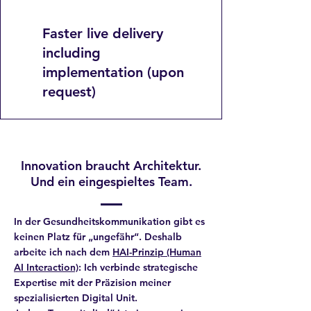
Faster live delivery
including
implementation (upon
request)
Innovation braucht Architektur.
Und ein eingespieltes Team.
In der Gesundheitskommunikation gibt es
keinen Platz für „ungefähr“. Deshalb
arbeite ich nach dem
HAI-Prinzip (Human
AI Interaction)
: Ich verbinde strategische
Expertise mit der Präzision meiner
spezialisierten Digital Unit.