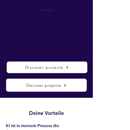
genuine connections.
Rebecca Mischke, founder
HEALTHComm
Marketing &
Communication
Discover projects
Discover projects
Deine Vorteile
KI ist in meinem Prozess die