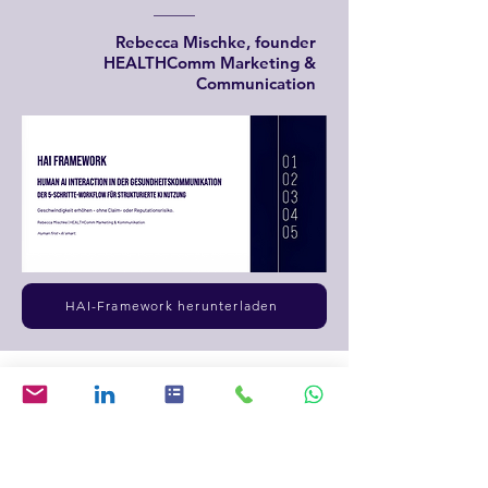
Rebecca Mischke, founder
HEALTHComm
Marketing &
Communication
HAI-Framework herunterladen
Das KI-Team hinter
HEALTHComm Marketing &
Kommunikation
Transparenzhinweis: Diese Profile sind Systemrollen in
meinem KI-gestützten Workflow, keine realen Mitarbeitenden.