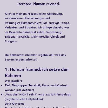
iterated. Human revised.
KI ist in meinem Prozess keine Abkürzung,
sondern eine Übersetzungs- und
Reibungsreduktionsschicht: Sie erzeugt Tempo,
Varianten und Struktur. Ich bringe das ein, was
im Gesundheitskontext zählt: Einordnung,
Evidenz, Tonalität, Claim-/Reality-Check und
Freigabe.​
Du bekommst schneller Ergebnisse, weil das
System anders arbeitet:
1. Human framed: ich setze den
Rahmen
Was passiert
Ziel, Zielgruppe, Tonalität, Kanal und Kontext
werden klar definiert
„Was darf NICHT rein?“ wird explizit festgelegt
(regulatorische Leitplanken)
Dein Outcome
Du startest nicht bei null und sparst dir spätere