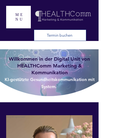
ME
NU
Termin buchen
Willkommen in der Digital Unit von
HEALTHComm
Marketing
&
Kommunikation
KI-gestützte Gesundheitskommunikation mit
System.
Bild KI-optimiert