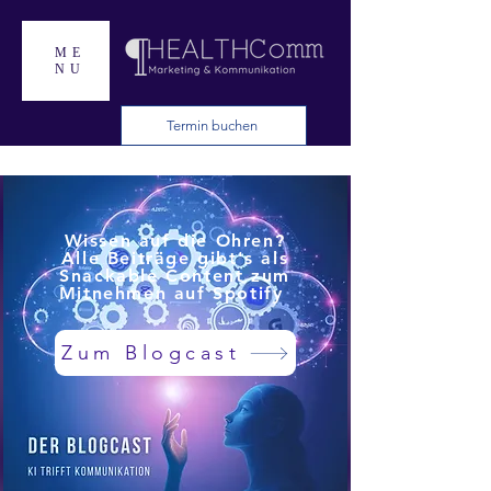
ME
NU
Termin buchen
Wissen auf die Ohren?
Alle Beiträge gibt's als
Snackable Content zum
Mitnehmen auf Spotify
Zum Blogcast