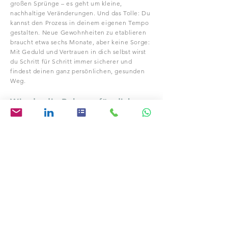
großen Sprünge – es geht um kleine,
nachhaltige Veränderungen. Und das Tolle: Du
kannst den Prozess in deinem eigenen Tempo
gestalten. Neue Gewohnheiten zu etablieren
braucht etwa sechs Monate, aber keine Sorge:
Mit Geduld und Vertrauen in dich selbst wirst
du Schritt für Schritt immer sicherer und
findest deinen ganz persönlichen, gesunden
Weg.
Wie du die Balance für dich
findest: Tipps, Tricks und
leckere Rezepte
Die Balance zwischen Genuss und Gesundheit
ist das Ziel. In meinem Bereich Besser Essen
findest du deshalb viele praktische Tipps und
inspirierende Rezepte, die dir helfen,
pflanzlich zu essen, ohne dass du dich
eingeschränkt fühlst. Hier geht es nicht um
Verzicht, sondern um Vielfalt und Freude an
frischen Zutaten, die dir Energie bringen und
gleichzeitig lecker schmecken.